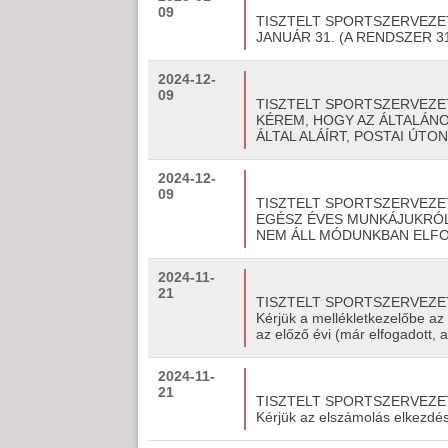
09
TISZTELT SPORTSZERVEZETE
JANUÁR 31. (A RENDSZER 
2024-12-
09
TISZTELT SPORTSZERVEZE
KÉREM, HOGY AZ ÁLTALÁN
ÁLTAL ALÁÍRT, POSTAI ÚT
2024-12-
09
TISZTELT SPORTSZERVEZE
EGÉSZ ÉVES MUNKÁJUKRÓL
NEM ÁLL MÓDUNKBAN ELFO
2024-11-
21
TISZTELT SPORTSZERVEZE
Kérjük a mellékletkezelőbe az
az előző évi (már elfogadott, 
2024-11-
21
TISZTELT SPORTSZERVEZE
Kérjük az elszámolás elkezdé