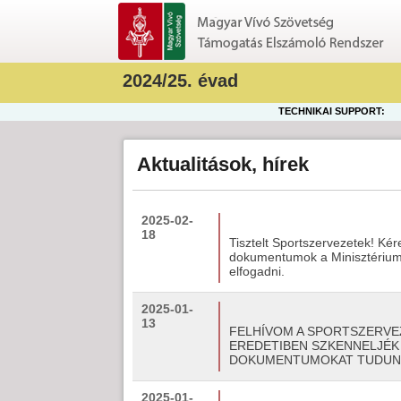
2024/25. évad
TECHNIKAI SUPPORT:
Aktualitások, hírek
2025-02-
18
Tisztelt Sportszervezetek! K
dokumentumok a Minisztériumb
elfogadni.
2025-01-
13
FELHÍVOM A SPORTSZERV
EREDETIBEN SZKENNELJÉK 
DOKUMENTUMOKAT TUDUNK
2025-01-