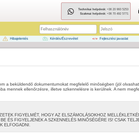
Technikai helpdesk:
+36 20 993 5253
Szakmai helpdesk:
+36 70 492 5771
Hibajelentés
Kérdés/Észrevétel
Fejlesztési javaslat
érem a beküldendő dokumentumokat megfelelő minőségben (jól olvashat
a mennek ellenőrzésre, illetve szkennelésre is kerülnek. A nem meg
EZETEK FIGYELMÉT, HOGY AZ ELSZÁMOLÁSOKHOZ MELLÉKLETK
BE ÉS FIGYELJENEK A SZKENNELÉS MINŐSÉGÉRE IS! CSAK TELJ
 ELFOGADNI.