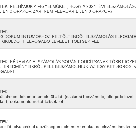
K! FELHÍVJUK A FIGYELMÜKET, HOGY A 2024. ÉVI ELSZÁMOLÁSO
31-ÉN 0 ÓRAKOR ZÁR, NEM FEBRUÁR 1-JÉN 0 ÓRAKOR)
TEK!
OS DOKUMENTUMOKHOZ FELTÖLTENDŐ "ELSZÁMOLÁS ELFOGADÓ"
ON KIKÜLDÖTT ELFOGADÓ LEVELET TÖLTSÉK FEL.
TEK! KÉREM AZ ELSZÁMOLÁS SORÁN FORDÍTSANAK TÖBB FIGYE
, EREDMÉNYEIKRŐL KELL BESZÁMOLNIUK. AZ EGY-KÉT SOROS
GADNI.
TEK!
 általános dokumentumok fül alatt (szakmai beszámoló, elfogadó levél,
aláírt) dokumentumokat töltsék fel.
TEK!
se előtt olvassák el a szükséges dokumentumokat és elszámolásukat a