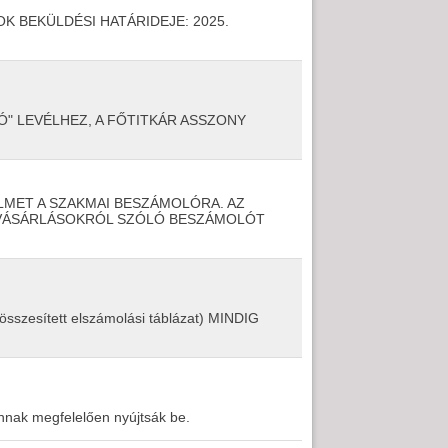
K BEKÜLDÉSI HATÁRIDEJE: 2025.
 LEVÉLHEZ, A FŐTITKÁR ASSZONY
LMET A SZAKMAI BESZÁMOLÓRA. AZ
, VÁSÁRLÁSOKRÓL SZÓLÓ BESZÁMOLÓT
 összesített elszámolási táblázat) MINDIG
nnak megfelelően nyújtsák be.