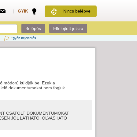
|
GYIK
Nincs belépve
Belépés
Elfelejtett jelszó
Egyéb bejelentés
ó módon) küldjék be. Ezek a
felelő dokumentumokat nem fogjuk
ÉNT CSATOLT DOKUMENTUMOKAT
ESEN JÓL LÁTHATÓ, OLVASHATÓ